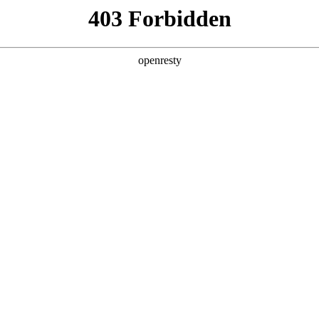
店查询
关于z6com·尊龙
，倾泻而出，势不可挡