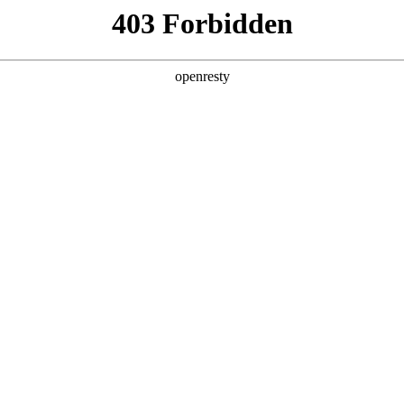
店查询
关于z6com·尊龙